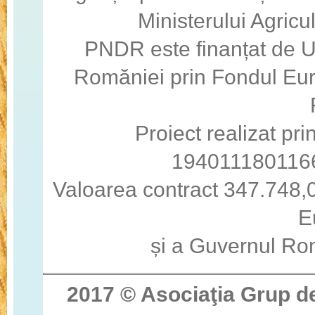
Ministerului Agricul
PNDR este finanțat de 
Romăniei prin Fondul Eur
Proiect realizat pri
194011180116
Valoarea contract 347.748,0
E
și a Guvernul Ro
2017 © Asocia
ţ
ia Grup d