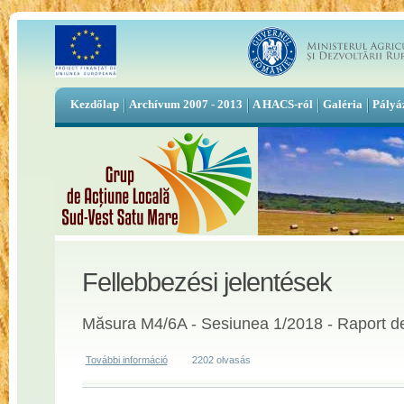
Kezdőlap
Archívum 2007 - 2013
A HACS-ról
Galéria
Pályá
Fellebbezési jelentések
Măsura M4/6A - Sesiunea 1/2018 - Raport de
További információ
Măsura M4/6A - Sesiunea 1/2018 - Raport de contesta
2202 olvasás