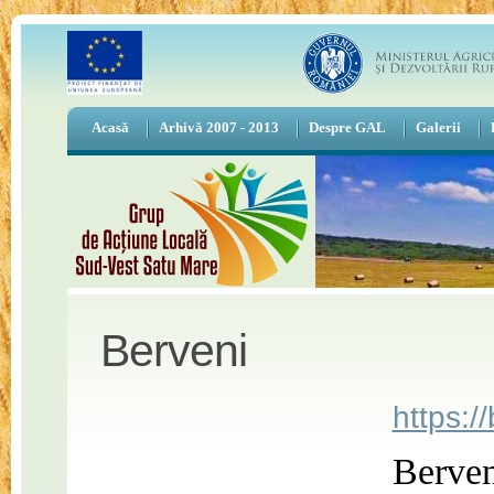
Acasă
Arhivă 2007 - 2013
Despre GAL
Galerii
Berveni
https:/
Berven