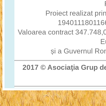
Proiect realizat pri
194011180116
Valoarea contract 347.748,0
E
și a Guvernul Ro
2017 © Asocia
ţ
ia Grup d