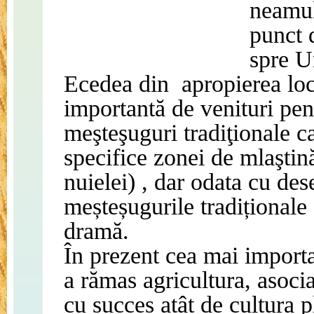
neamul
punct d
spre U
Ecedea din
apropierea loc
importantă de venituri pent
meşteşuguri tradiţionale ca
specifice zonei de mlaştină
nuielei) , dar odata cu des
meșteșugurile tradiționale ș
dramă.
În prezent cea mai importa
a rămas agricultura, asoci
cu succes atât de cultura pl