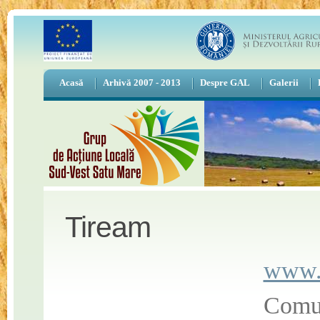
Acasă
Arhivă 2007 - 2013
Despre GAL
Galerii
Tiream
www.t
Comun