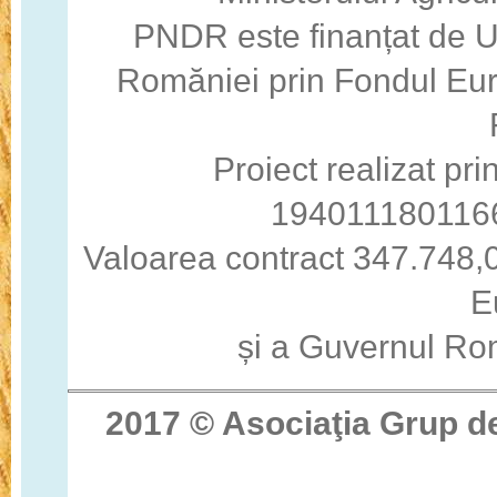
PNDR este finanțat de 
Romăniei prin Fondul Eur
Proiect realizat pri
194011180116
Valoarea contract 347.748,0
E
și a Guvernul Ro
2017 © Asocia
ţ
ia Grup d