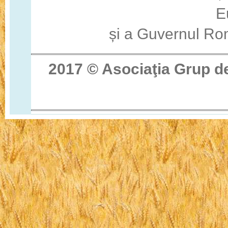
E
și a Guvernul Ro
2017 © Asocia
ţ
ia Grup d