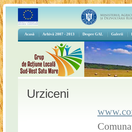
Acasă
Arhivă 2007 - 2013
Despre GAL
Galerii
Urziceni
www.com
Comuna U