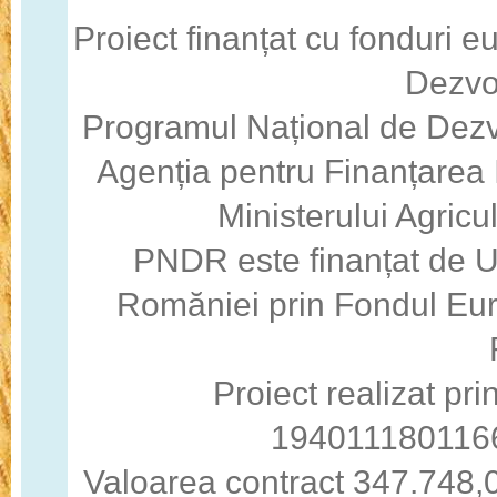
Proiect finanțat cu fonduri 
Dezvo
Programul Național de Dezv
Agenția pentru Finanțarea I
Ministerului Agricul
PNDR este finanțat de 
Romăniei prin Fondul Eur
Proiect realizat pri
194011180116
Valoarea contract 347.748,0