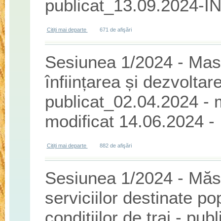
publicat_13.09.2024-I
Citiți mai departe
despre Sesiunea 2/2024 - Masura 2/3A - "Sprijin pentru î
671 de afişări
Sesiunea 1/2024 - Masu
înființarea și dezvoltar
publicat_02.04.2024 - 
modificat 14.06.2024 
Citiți mai departe
despre Sesiunea 1/2024 - Masura 2/3A - "Sprijin pentru în
882 de afişări
14.06.2024 - INCHIS
Sesiunea 1/2024 - Măs
serviciilor destinate po
condițiilor de trai - pu