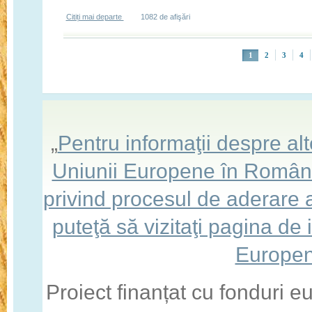
Citiți mai departe
despre Sesiunea 2/2023 - Măsura 4/6A - "Investiţii în cr
1082 de afişări
Pagini
1
2
3
4
„
Pentru informaţii despre a
Uniunii Europene în România,
privind procesul de aderare
puteţă să vizitaţi pagina de
Europen
Proiect finanțat cu fonduri 