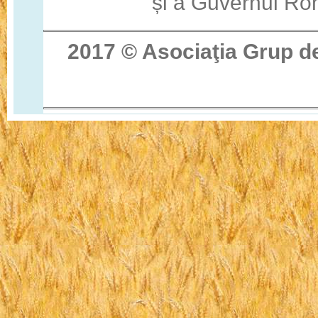
și a Guvernul Ro
2017 © Asocia
ţ
ia Grup d