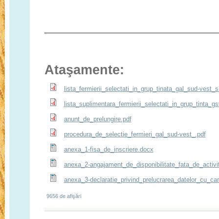
Ataşamente:
lista_fermierii_selectati_in_grup_tinata_gal_sud-vest_
lista_suplimentara_fermierii_selectati_in_grup_tinta_g
anunt_de_prelungire.pdf
procedura_de_selectie_fermieri_gal_sud-vest_.pdf
anexa_1-fisa_de_inscriere.docx
anexa_2-angajament_de_disponibilitate_fata_de_activit
anexa_3-declaratie_privind_prelucrarea_datelor_cu_ca
9656 de afişări