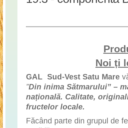
Produ
Noi ți
GAL Sud-Vest Satu Mare
vă
”
Din inima Sătmarului” – ma
națională. Calitate, original
fructelor locale.
Făcând parte din grupul de fer