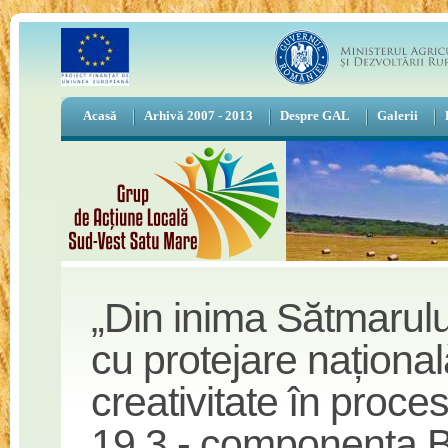
Acasă
Arhivă 2007 - 2013
Despre GAL
Galerii
„Din inima Sătmarulu
cu protejare națională
creativitate în proce
19.3 - componenta 