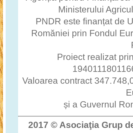
Ministerului Agricul
PNDR este finanțat de 
Romăniei prin Fondul Eur
Proiect realizat pri
194011180116
Valoarea contract 347.748,0
E
și a Guvernul Ro
2017 © Asocia
ţ
ia Grup d