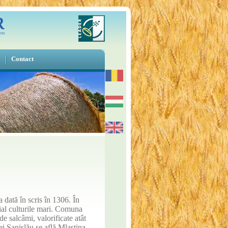
Contact
 dată în scris în 1306. În
ial culturile mari. Comuna
e salcâmi, valorificate atât
ei Sanislău se află Mlaştina