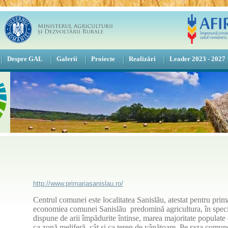
Despre GAL
Galerii
Proiecte
Realizări
Leader 2023 - 2027
http://www.primariasanislau.ro/
Centrul comunei este localitatea Sanislău, atestat pentru prima
economiea comunei Sanislău
predomină agricultura, în spec
dispune de arii împădurite întinse, marea majoritate populate d
ca zonă meliferă, cât şi ca teren de vânătoare. Pe raza comun