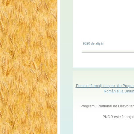
9820 de afişări
„
Pentru informaţii despre alte Progr
României la Uniun
Programul Național de Dezvoltare 
PNDR este finanțat