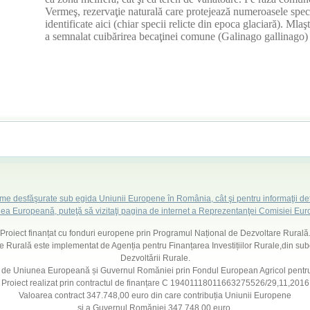
Vermeş, rezervaţie naturală care protejează numeroasele speci
identificate aici (chiar specii relicte din epoca glaciară). Mlaş
a semnalat cuibărirea becaţinei comune (Galinago gallinago)
ame desfăşurate sub egida Uniunii Europene în România, cât şi pentru informaţii det
ea Europeană, puteţă să vizitaţi pagina de internet a Reprezentanţei Comisiei E
Proiect finanțat cu fonduri europene prin Programul Național de Dezvoltare Rurală
Rurală este implementat de Agenția pentru Finanțarea Investițiilor Rurale,din subor
Dezvoltării Rurale.
 de Uniunea Europeană și Guvernul Romăniei prin Fondul European Agricol pentru
Proiect realizat prin contractul de finanțare C 19401118011663275526/29,11,2016
Valoarea contract 347.748,00 euro din care contribuția Uniunii Europene
și a Guvernul Romăniei 347.748,00 euro.