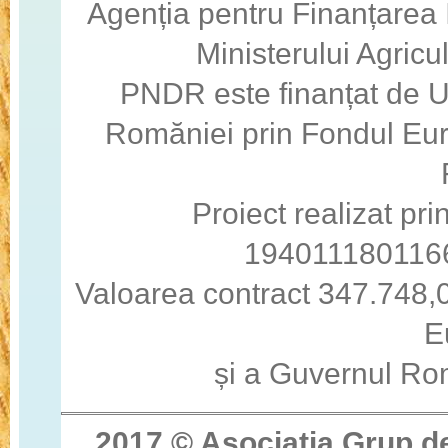
Agenția pentru Finanțarea I
Ministerului Agricul
PNDR este finanțat de 
Romăniei prin Fondul Eur
Proiect realizat pri
194011180116
Valoarea contract 347.748,0
E
și a Guvernul Ro
2017 © Asocia
ţ
ia Grup d