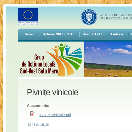
Acasă
Arhivă 2007 - 2013
Despre GAL
Galerii
Pivnițe vinicole
Ataşamente:
pivnite_vinicole.pdf
8143 de afişări