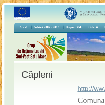
Acasă
Arhivă 2007 - 2013
Despre GAL
Galerii
Căpleni
http://ww
Comuna f