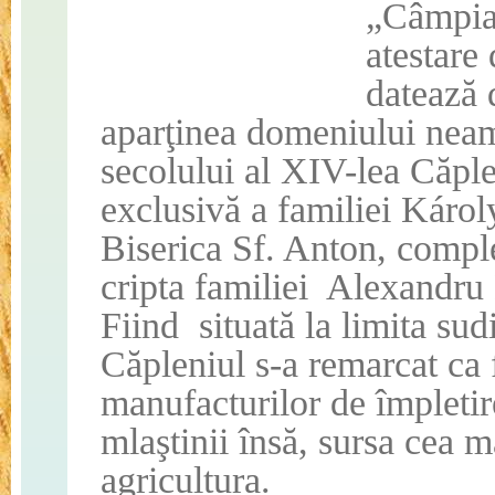
„Câmpia 
atestare
datează 
aparţinea domeniului neamu
secolului al XIV-lea Căple
exclusivă a familiei Károl
Biserica Sf. Anton, comple
cripta familiei
Alexandru 
Fiind
situată la limita su
Căpleniul s-a remarcat ca 
manufacturilor de împletir
mlaştinii însă, sursa cea 
agricultura.