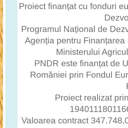
Proiect finanțat cu fonduri 
Dezvo
Programul Național de Dezv
Agenția pentru Finanțarea I
Ministerului Agricul
PNDR este finanțat de 
Romăniei prin Fondul Eur
Proiect realizat pri
194011180116
Valoarea contract 347.748,0