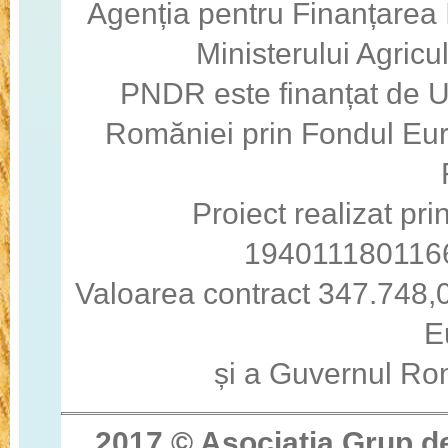
Agenția pentru Finanțarea I
Ministerului Agricul
PNDR este finanțat de 
Romăniei prin Fondul Eur
Proiect realizat pri
194011180116
Valoarea contract 347.748,0
E
și a Guvernul Ro
2017 © Asocia
ţ
ia Grup d