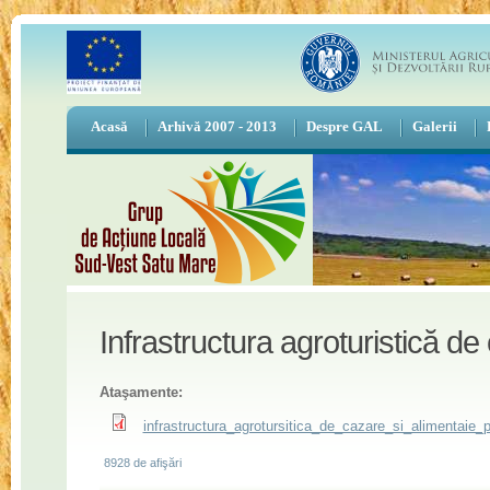
Acasă
Arhivă 2007 - 2013
Despre GAL
Galerii
Infrastructura agroturistică de
Ataşamente:
infrastructura_agrotursitica_de_cazare_si_alimentaie_p
8928 de afişări