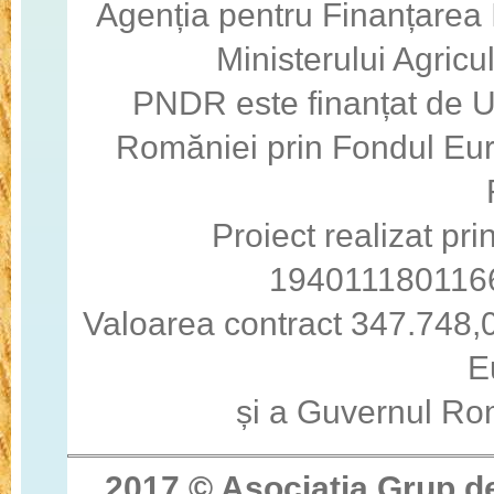
Agenția pentru Finanțarea I
Ministerului Agricul
PNDR este finanțat de 
Romăniei prin Fondul Eur
Proiect realizat pri
194011180116
Valoarea contract 347.748,0
E
și a Guvernul Ro
2017 © Asocia
ţ
ia Grup d