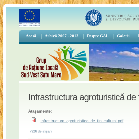
Acasă
Arhivă 2007 - 2013
Despre GAL
Galerii
Infrastructura agroturistică de t
Ataşamente:
infrastructura_agroturistica_de_tip_cultural.pdf
7926 de afişări