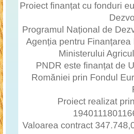
Proiect finanțat cu fonduri 
Dezvo
Programul Național de Dezv
Agenția pentru Finanțarea I
Ministerului Agricul
PNDR este finanțat de 
Romăniei prin Fondul Eur
Proiect realizat pri
194011180116
Valoarea contract 347.748,0