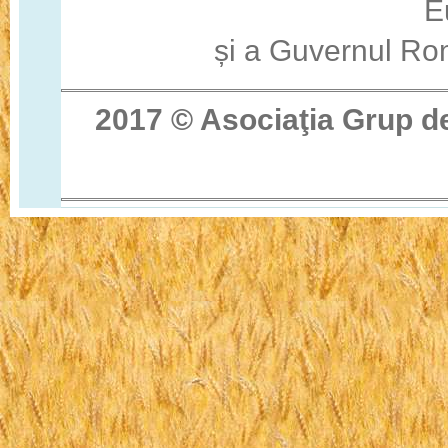
E
și a Guvernul Ro
2017 © Asocia
ţ
ia Grup d