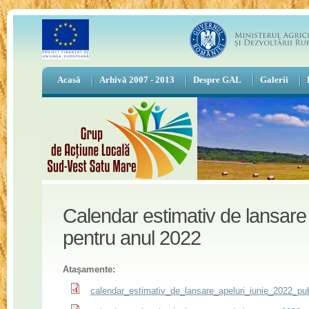
Acasă
Arhivă 2007 - 2013
Despre GAL
Galerii
Calendar estimativ de lansare
pentru anul 2022
Ataşamente:
calendar_estimativ_de_lansare_apeluri_iunie_2022_pu